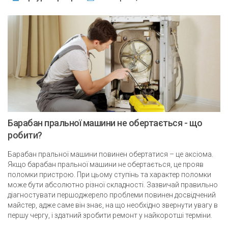
Барабан пральної машини не обертається - що
робити?
Барабан пральної машини повинен обертатися – це аксіома.
Якщо барабан пральної машини не обертається, це прояв
поломки пристрою. При цьому ступінь та характер поломки
може бути абсолютно різної складності. Зазвичай правильно
діагностувати першоджерело проблеми повинен досвідчений
майстер, адже саме він знає, на що необхідно звернути увагу в
першу чергу, і здатний зробити ремонт у найкоротші терміни.