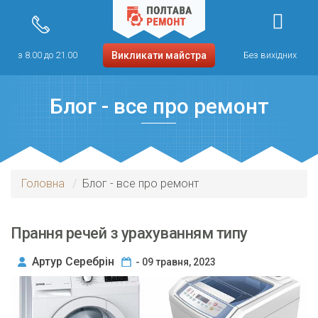
з 8.00 до 21.00
Викликати майстра
Без вихідних
Блог - все про ремонт
Головна
Блог - все про ремонт
Прання речей з урахуванням типу
завантаження пральної машини:
Артур Серебрін
- 09 травня, 2023
вертикального або фронтального