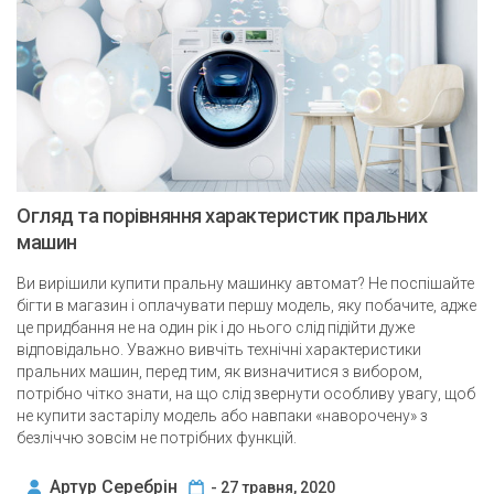
Огляд та порівняння характеристик пральних
машин
Ви вирішили купити пральну машинку автомат? Не поспішайте
бігти в магазин і оплачувати першу модель, яку побачите, адже
це придбання не на один рік і до нього слід підійти дуже
відповідально. Уважно вивчіть технічні характеристики
пральних машин, перед тим, як визначитися з вибором,
потрібно чітко знати, на що слід звернути особливу увагу, щоб
не купити застарілу модель або навпаки «наворочену» з
безліччю зовсім не потрібних функцій.
Артур Серебрін
- 27 травня, 2020