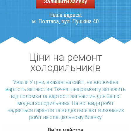
Залишити заявку
Наша адреса:
м. Полтава
,
вул. Пушкіна 40
Ціни на ремонт
холодильників
Увага! У ціни, вказані на сайті, не включена
вартість запчастин. Точна ціна ремонту залежить
від поломки та вартості запчастин для Вашої
моделі холодильника. На всі види робіт
надається гарантія та видається акт виконаних
робіт на спеціальному бланку
Виїзд майстра