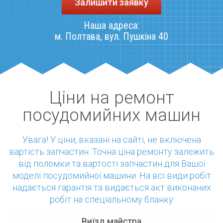
Залишити заявку
Наша адреса:
м. Полтава
,
вул. Пушкіна 40
Ціни на ремонт
посудомийних машин
Увага! У ціни, вказані на сайті, не включена
вартість запчастин. Точна ціна ремонту залежить
від поломки та вартості запчастин для Вашої
моделі посудомийної машини. На всі види робіт
надається гарантія та видається акт виконаних
робіт на спеціальному бланку
Виїзд майстра