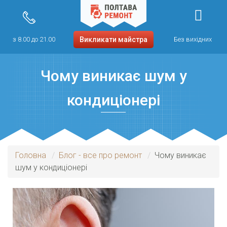
з 8.00 до 21.00
Викликати майстра
Без вихідних
Чому виникає шум у
кондиціонері
Головна
Блог - все про ремонт
Чому виникає
шум у кондиціонері